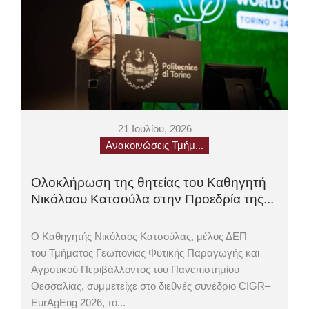
21 Ιουλίου, 2026
Ανακοινώσεις Τμήμ...
Ολοκλήρωση της θητείας του Καθηγητή
Νικόλαου Κατσούλα στην Προεδρία της...
Ο Καθηγητής Νικόλαος Κατσούλας, μέλος ΔΕΠ
του Τμήματος Γεωπονίας Φυτικής Παραγωγής και
Αγροτικού Περιβάλλοντος του Πανεπιστημίου
Θεσσαλίας, συμμετείχε στο διεθνές συνέδριο CIGR–
EurAgEng 2026, το...