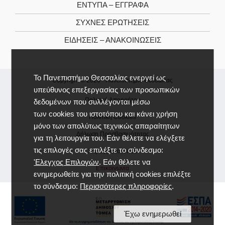
ΕΝΤΥΠΑ – ΕΓΓΡΑΦΑ
ΣΥΧΝΕΣ ΕΡΩΤΗΣΕΙΣ
ΕΙΔΗΣΕΙΣ – ΑΝΑΚΟΙΝΩΣΕΙΣ
Το Πανεπιστήμιο Θεσσαλίας ενεργεί ως
Copyright © 2026 -
Πανεπιστήμιο Θεσσαλίας
υπεύθυνος επεξεργασίας των προσωπικών
Πολιτική Απορρήτου
δεδομένων που συλλέγονται μέσω
των cookies του ιστοτόπου και κάνει χρήση
Πολιτική Cookies
μόνο των απολύτως τεχνικώς απαραίτητων
Δήλωση Προσβασιμότητας
για τη λειτουργία του. Εάν θέλετε να ελέγξετε
τις επιλογές σας επιλέξτε το σύνδεσμο:
Χάρτης Ιστοτόπου
'Ελεγχος Επιλογών
. Εάν θέλετε να
Επικοινωνία
ενημερωθείτε για την πολιτική cookies επιλέξτε
το σύνδεσμο:
Περισσότερες πληροφορίες
.
Έχω ενημερωθεί