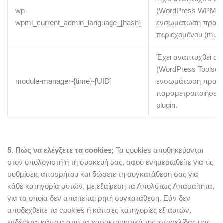
wp-
(WordPress WPML Plu
wpml_current_admin_language_[hash]
ενσωμάτωση πρακτ
περιεχομένου (multi
Έχει αναπτυχθεί α
(WordPress Toolset p
module-manager-{time}-[UID]
ενσωμάτωση πρακτ
παραμετροποιήσεων 
plugin.
5. Πώς να ελέγξετε τα cookies;
Τα cookies αποθηκεύονται
στον υπολογιστή ή τη συσκευή σας, αφού ενημερωθείτε για τις
ρυθμίσεις απορρήτου και δώσετε τη συγκατάθεσή σας για
κάθε κατηγορία αυτών, με εξαίρεση τα Απολύτως Απαραίτητα,
για τα οποία δεν απαιτείται ρητή συγκατάθεση. Εάν δεν
αποδεχθείτε τα cookies ή κάποιες κατηγορίες εξ αυτών,
ενδέχεται κάποια από τα χαρακτηριστικά της ιστοσελίδας μας