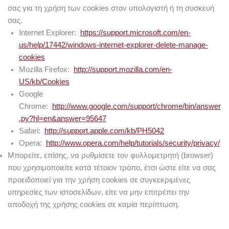
σας για τη χρήση των cookies στον υπολογιστή ή τη συσκευή
σας.
Internet Explorer:
https://support.microsoft.com/en-
us/help/17442/windows-internet-explorer-delete-manage-
cookies
Mozilla Firefox:
http://support.mozilla.com/en-
US/kb/Cookies
Google
Chrome:
http://www.google.com/support/chrome/bin/answer
.py?hl=en&answer=95647
Safari:
http://support.apple.com/kb/PH5042
Opera:
http://www.opera.com/help/tutorials/security/privacy/
Μπορείτε, επίσης, να ρυθμίσετε τον φυλλομετρητή (browser)
που χρησιμοποιείτε κατά τέτοιον τρόπο, έτσι ώστε είτε να σας
προειδοποιεί για την χρήση cookies σε συγκεκριμένες
υπηρεσίες των ιστοσελίδων, είτε να μην επιτρέπει την
αποδοχή της χρήσης cookies σε καμία περίπτωση.