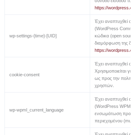
σύνοδο εισόδου των 
https://wordpress.or
Έχει αναπτυχθεί απ
(WordPress Communi
wp-settings-{time}-[UID]
κώδικα (open source
διαμόρφωση της διε
https://wordpress.or
Έχει αναπτυχθεί απ
Χρησιμοποιείται γι
cookie-consent
ως προς την πολιτικ
χρηστών.
Έχει αναπτυχθεί α
(WordPress WPML Plu
wp-wpml_current_language
ενσωμάτωση πρακτ
περιεχομένου (multi
Έχει αναπτυχθεί α