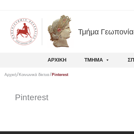
Μετάβαση
στο
περιεχόμενο
Τμήμα Γεωπονία
ΑΡΧΙΚΉ
ΤΜΉΜΑ
Σ
Αρχική
Κοινωνικά δίκτυα
Pinterest
Pinterest