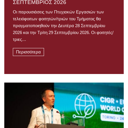
ΣΕΠΤΕΜΒΡΙΟΣ 2026
Οι παρουσιάσεις των Πτυχιακών Εργασιών των
τελειόφοιτων φοιτητών/τριών του Τμήματος θα
πραγματοποιηθούν την Δευτέρα 28 Σεπτεμβρίου
2026 και την Τρίτη 29 Σεπτεμβρίου 2026. Οι φοιτητές/
τριες…
Περισσότερα