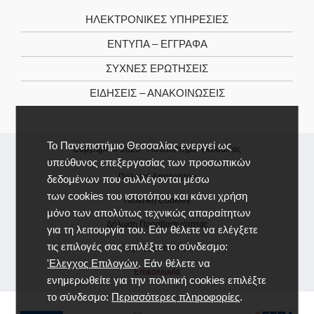
ΗΛΕΚΤΡΟΝΙΚΕΣ ΥΠΗΡΕΣΙΕΣ
ΕΝΤΥΠΑ – ΕΓΓΡΑΦΑ
ΣΥΧΝΕΣ ΕΡΩΤΗΣΕΙΣ
ΕΙΔΗΣΕΙΣ – ΑΝΑΚΟΙΝΩΣΕΙΣ
Το Πανεπιστήμιο Θεσσαλίας ενεργεί ως
Copyright © 2026 -
Πανεπιστήμιο Θεσσαλίας
υπεύθυνος επεξεργασίας των προσωπικών
Πολιτική Απορρήτου
δεδομένων που συλλέγονται μέσω
των cookies του ιστοτόπου και κάνει χρήση
Πολιτική Cookies
μόνο των απολύτως τεχνικώς απαραίτητων
Δήλωση Προσβασιμότητας
για τη λειτουργία του. Εάν θέλετε να ελέγξετε
τις επιλογές σας επιλέξτε το σύνδεσμο:
Χάρτης Ιστοτόπου
'Ελεγχος Επιλογών
. Εάν θέλετε να
Επικοινωνία
ενημερωθείτε για την πολιτική cookies επιλέξτε
το σύνδεσμο:
Περισσότερες πληροφορίες
.