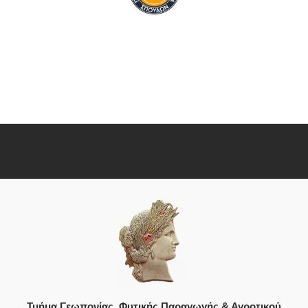
Τμήμα Γεωπονίας, Φυτικής Παραγωγής & Αγροτικού