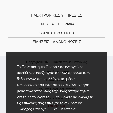
ΗΛΕΚΤΡΟΝΙΚΕΣ ΥΠΗΡΕΣΙΕΣ
ΕΝΤΥΠΑ – ΕΓΓΡΑΦΑ
ΣΥΧΝΕΣ ΕΡΩΤΗΣΕΙΣ
ΕΙΔΗΣΕΙΣ – ΑΝΑΚΟΙΝΩΣΕΙΣ
Copyright © 2026 -
Πανεπιστήμιο Θεσσαλίας
Το Πανεπιστήμιο Θεσσαλίας ενεργεί ως
Πολιτική Απορρήτου
υπεύθυνος επεξεργασίας των προσωπικών
δεδομένων που συλλέγονται μέσω
Πολιτική Cookies
των cookies του ιστοτόπου και κάνει χρήση
Δήλωση Προσβασιμότητας
μόνο των απολύτως τεχνικώς απαραίτητων
για τη λειτουργία του. Εάν θέλετε να ελέγξετε
Χάρτης Ιστοτόπου
τις επιλογές σας επιλέξτε το σύνδεσμο:
Επικοινωνία
'Ελεγχος Επιλογών
. Εάν θέλετε να