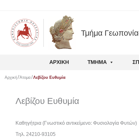
Μετάβαση
στο
περιεχόμενο
Τμήμα Γεωπονία
ΑΡΧΙΚΉ
ΤΜΉΜΑ
Σ
Αρχική
Άτομα
Λεβίζου Ευθυμία
Λεβίζου Ευθυμία
Καθηγήτρια (Γνωστικό αντικείμενο: Φυσιολογία Φυτών)
Τηλ. 24210-93105