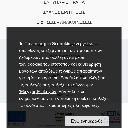
ΕΝΤΥΠΑ – ΕΓΓΡΑΦΑ
ΣΥΧΝΕΣ ΕΡΩΤΗΣΕΙΣ
ΕΙΔΗΣΕΙΣ – ΑΝΑΚΟΙΝΩΣΕΙΣ
Το Πανεπιστήμιο Θεσσαλίας ενεργεί ως
Copyright © 2026 -
Πανεπιστήμιο Θεσσαλίας
υπεύθυνος επεξεργασίας των προσωπικών
Πολιτική Απορρήτου
δεδομένων που συλλέγονται μέσω
των cookies του ιστοτόπου και κάνει χρήση
Πολιτική Cookies
μόνο των απολύτως τεχνικώς απαραίτητων
Δήλωση Προσβασιμότητας
για τη λειτουργία του. Εάν θέλετε να ελέγξετε
τις επιλογές σας επιλέξτε το σύνδεσμο:
Χάρτης Ιστοτόπου
'Ελεγχος Επιλογών
. Εάν θέλετε να
Επικοινωνία
ενημερωθείτε για την πολιτική cookies επιλέξτε
το σύνδεσμο:
Περισσότερες πληροφορίες
.
Έχω ενημερωθεί