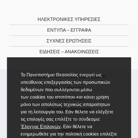
ΗΛΕΚΤΡΟΝΙΚΕΣ ΥΠΗΡΕΣΙΕΣ
ΕΝΤΥΠΑ – ΕΓΓΡΑΦΑ
ΣΥΧΝΕΣ ΕΡΩΤΗΣΕΙΣ
ΕΙΔΗΣΕΙΣ – ΑΝΑΚΟΙΝΩΣΕΙΣ
Το Πανεπιστήμιο Θεσσαλίας ενεργεί ως
Copyright © 2026 -
Πανεπιστήμιο Θεσσαλίας
υπεύθυνος επεξεργασίας των προσωπικών
Πολιτική Απορρήτου
δεδομένων που συλλέγονται μέσω
των cookies του ιστοτόπου και κάνει χρήση
Πολιτική Cookies
μόνο των απολύτως τεχνικώς απαραίτητων
Δήλωση Προσβασιμότητας
για τη λειτουργία του. Εάν θέλετε να ελέγξετε
τις επιλογές σας επιλέξτε το σύνδεσμο:
Χάρτης Ιστοτόπου
'Ελεγχος Επιλογών
. Εάν θέλετε να
Επικοινωνία
ενημερωθείτε για την πολιτική cookies επιλέξτε