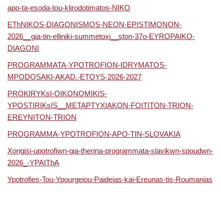
apo-ta-esoda-tou-klirodotimatos-NIKO
EThNIKOS-DIAGONISMOS-NEON-EPISTIMONON-
2026__gia-tin-elliniki-summetoxi__ston-37o-EYROPAIKO-
DIAGONI
PROGRAMMATA-YPOTROFION-IDRYMATOS-
MPODOSAKI-AKAD.-ETOYS-2026-2027
PROKIRYKsI-OIKONOMIKIS-
YPOSTIRIKsIS__METAPTYXIAKON-FOITITON-TRION-
EREYNITON-TRION
PROGRAMMA-YPOTROFION-APO-TIN-SLOVAKIA
Xorigisi-upotrofiwn-gia-therina-programmata-slavikwn-spoudwn-
2026_-YPAIThA
Ypotrofies-Tou-Ypourgeiou-Paideias-kai-Ereunas-tis-Roumanias