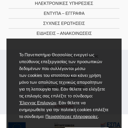
ΗΛΕΚΤΡΟΝΙΚΕΣ ΥΠΗΡΕΣΙΕΣ
ΕΝΤΥΠΑ – ΕΓΓΡΑΦΑ
ΣΥΧΝΕΣ ΕΡΩΤΗΣΕΙΣ
ΕΙΔΗΣΕΙΣ – ΑΝΑΚΟΙΝΩΣΕΙΣ
Το Πανεπιστήμιο Θεσσαλίας ενεργεί ως
Copyright © 2026 -
Πανεπιστήμιο Θεσσαλίας
υπεύθυνος επεξεργασίας των προσωπικών
Πολιτική Απορρήτου
δεδομένων που συλλέγονται μέσω
των cookies του ιστοτόπου και κάνει χρήση
Πολιτική Cookies
μόνο των απολύτως τεχνικώς απαραίτητων
Δήλωση Προσβασιμότητας
για τη λειτουργία του. Εάν θέλετε να ελέγξετε
τις επιλογές σας επιλέξτε το σύνδεσμο:
Χάρτης Ιστοτόπου
'Ελεγχος Επιλογών
. Εάν θέλετε να
Επικοινωνία
ενημερωθείτε για την πολιτική cookies επιλέξτε
το σύνδεσμο:
Περισσότερες πληροφορίες
.