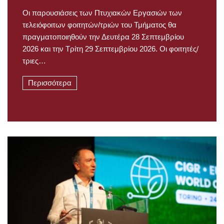
Οι παρουσιάσεις των Πτυχιακών Εργασιών των
τελειόφοιτων φοιτητών/τριών του Τμήματος θα
πραγματοποιηθούν την Δευτέρα 28 Σεπτεμβρίου
2026 και την Τρίτη 29 Σεπτεμβρίου 2026. Οι φοιτητές/
τριες…
Περισσότερα