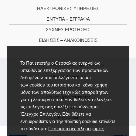
ΗΛΕΚΤΡΟΝΙΚΕΣ ΥΠΗΡΕΣΙΕΣ
ΕΝΤΥΠΑ – ΕΓΓΡΑΦΑ
ΣΥΧΝΕΣ ΕΡΩΤΗΣΕΙΣ
ΕΙΔΗΣΕΙΣ – ΑΝΑΚΟΙΝΩΣΕΙΣ
Το Πανεπιστήμιο Θεσσαλίας ενεργεί ως
Copyright © 2026 -
Πανεπιστήμιο Θεσσαλίας
υπεύθυνος επεξεργασίας των προσωπικών
Πολιτική Απορρήτου
δεδομένων που συλλέγονται μέσω
των cookies του ιστοτόπου και κάνει χρήση
Πολιτική Cookies
μόνο των απολύτως τεχνικώς απαραίτητων
Δήλωση Προσβασιμότητας
για τη λειτουργία του. Εάν θέλετε να ελέγξετε
τις επιλογές σας επιλέξτε το σύνδεσμο:
Χάρτης Ιστοτόπου
'Ελεγχος Επιλογών
. Εάν θέλετε να
Επικοινωνία
ενημερωθείτε για την πολιτική cookies επιλέξτε
το σύνδεσμο:
Περισσότερες πληροφορίες
.