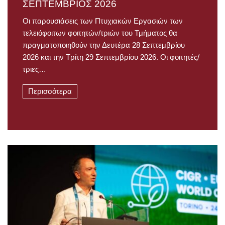
ΣΕΠΤΕΜΒΡΙΟΣ 2026
Οι παρουσιάσεις των Πτυχιακών Εργασιών των
τελειόφοιτων φοιτητών/τριών του Τμήματος θα
πραγματοποιηθούν την Δευτέρα 28 Σεπτεμβρίου
2026 και την Τρίτη 29 Σεπτεμβρίου 2026. Οι φοιτητές/
τριες…
Περισσότερα