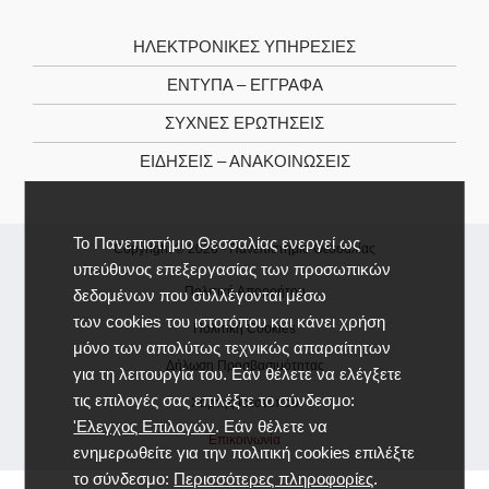
ΗΛΕΚΤΡΟΝΙΚΕΣ ΥΠΗΡΕΣΙΕΣ
ΕΝΤΥΠΑ – ΕΓΓΡΑΦΑ
ΣΥΧΝΕΣ ΕΡΩΤΗΣΕΙΣ
ΕΙΔΗΣΕΙΣ – ΑΝΑΚΟΙΝΩΣΕΙΣ
Το Πανεπιστήμιο Θεσσαλίας ενεργεί ως
Copyright © 2026 -
Πανεπιστήμιο Θεσσαλίας
υπεύθυνος επεξεργασίας των προσωπικών
Πολιτική Απορρήτου
δεδομένων που συλλέγονται μέσω
των cookies του ιστοτόπου και κάνει χρήση
Πολιτική Cookies
μόνο των απολύτως τεχνικώς απαραίτητων
Δήλωση Προσβασιμότητας
για τη λειτουργία του. Εάν θέλετε να ελέγξετε
τις επιλογές σας επιλέξτε το σύνδεσμο:
Χάρτης Ιστοτόπου
'Ελεγχος Επιλογών
. Εάν θέλετε να
Επικοινωνία
ενημερωθείτε για την πολιτική cookies επιλέξτε
το σύνδεσμο:
Περισσότερες πληροφορίες
.