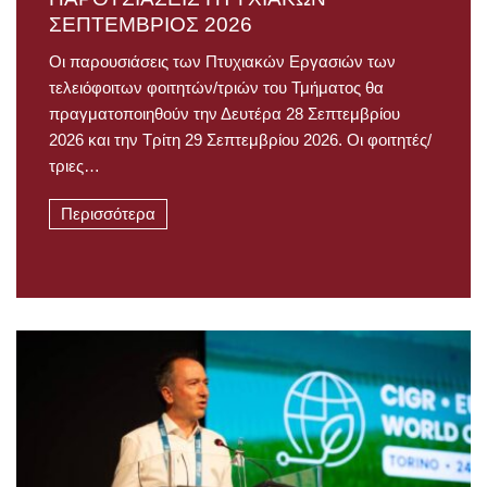
ΣΕΠΤΕΜΒΡΙΟΣ 2026
Οι παρουσιάσεις των Πτυχιακών Εργασιών των
τελειόφοιτων φοιτητών/τριών του Τμήματος θα
πραγματοποιηθούν την Δευτέρα 28 Σεπτεμβρίου
2026 και την Τρίτη 29 Σεπτεμβρίου 2026. Οι φοιτητές/
τριες…
Περισσότερα