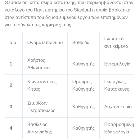
Θεσσαλίας, κατά σειρά κατάταξης, που περιλαμβάνονται στον
κατάλογο του Πανεπιστημίου του Stanford η οποία βασίστηκε
στον αντίκτυπο του δημοσιευμένου έργου των επιστημόνων
για το σύνολο της καριέρας τους.
Γνωστικό
α.α.
Ονοματεπώνυμο
Βαθμίδα
αντικείμενο
Χρήστος
1
Καθηγητής
Εντομολογία
Αθανασίου
Κωνσταντίνος
Ομότιμος
Γεωργικές
2
Κίττας
Καθηγητής
Κατασκευές
Σπυρίδων
3
Καθηγητής
Λαχανοκομία
Πετρόπουλος
Βασίλειος
Εφαρμοσμένη
4
Καθηγητής
Αντωνιάδης
Εδαφολογία