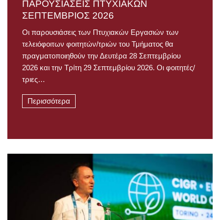
ΠΑΡΟΥΣΙΑΣΕΙΣ ΠΤΥΧΙΑΚΩΝ
ΣΕΠΤΕΜΒΡΙΟΣ 2026
Οι παρουσιάσεις των Πτυχιακών Εργασιών των
τελειόφοιτων φοιτητών/τριών του Τμήματος θα
πραγματοποιηθούν την Δευτέρα 28 Σεπτεμβρίου
2026 και την Τρίτη 29 Σεπτεμβρίου 2026. Οι φοιτητές/
τριες…
Περισσότερα