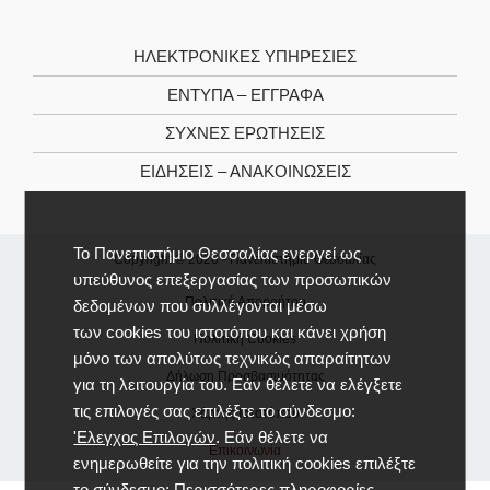
ΗΛΕΚΤΡΟΝΙΚΕΣ ΥΠΗΡΕΣΙΕΣ
ΕΝΤΥΠΑ – ΕΓΓΡΑΦΑ
ΣΥΧΝΕΣ ΕΡΩΤΗΣΕΙΣ
ΕΙΔΗΣΕΙΣ – ΑΝΑΚΟΙΝΩΣΕΙΣ
Το Πανεπιστήμιο Θεσσαλίας ενεργεί ως
Copyright © 2026 -
Πανεπιστήμιο Θεσσαλίας
υπεύθυνος επεξεργασίας των προσωπικών
Πολιτική Απορρήτου
δεδομένων που συλλέγονται μέσω
των cookies του ιστοτόπου και κάνει χρήση
Πολιτική Cookies
μόνο των απολύτως τεχνικώς απαραίτητων
Δήλωση Προσβασιμότητας
για τη λειτουργία του. Εάν θέλετε να ελέγξετε
τις επιλογές σας επιλέξτε το σύνδεσμο:
Χάρτης Ιστοτόπου
'Ελεγχος Επιλογών
. Εάν θέλετε να
Επικοινωνία
ενημερωθείτε για την πολιτική cookies επιλέξτε