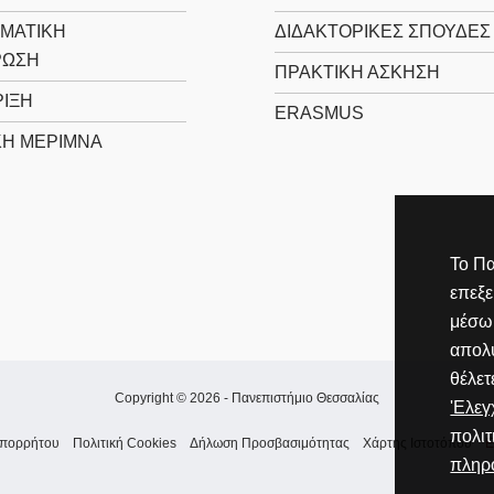
ΜΑΤΙΚΗ
ΔΙΔΑΚΤΟΡΙΚΕΣ ΣΠΟΥΔΕΣ
ΡΩΣΗ
ΠΡΑΚΤΙΚΗ ΑΣΚΗΣΗ
ΙΞΗ
ERASMUS
ΚΗ ΜΕΡΙΜΝΑ
Το Πα
επεξ
μέσω 
απολύ
θέλετ
Copyright © 2026 -
Πανεπιστήμιο Θεσσαλίας
'Ελε
πολιτ
Απορρήτου
Πολιτική Cookies
Δήλωση Προσβασιμότητας
Χάρτης Ιστοτόπου
Ε
πληρ