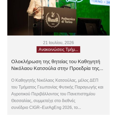
21 Ιουλίου, 2026
Ανακοινώσεις Τμήμ...
Ολοκλήρωση της θητείας του Καθηγητή
Νικόλαου Κατσούλα στην Προεδρία της...
Ο Καθηγητής Νικόλαος Κατσούλας, μέλος ΔΕΠ
του Τμήματος Γεωπονίας Φυτικής Παραγωγής και
Αγροτικού Περιβάλλοντος του Πανεπιστημίου
Θεσσαλίας, συμμετείχε στο διεθνές
συνέδριο CIGR–EurAgEng 2026, το...