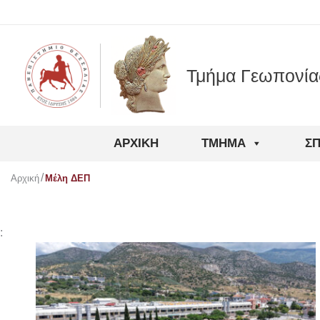
Μετάβαση
στο
περιεχόμενο
Τμήμα Γεωπονία
ΑΡΧΙΚΉ
ΤΜΉΜΑ
Σ
Αρχική
Μέλη ΔΕΠ
: