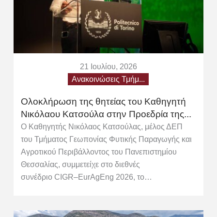
21 Ιουλίου, 2026
Ανακοινώσεις Τμήμ...
Ολοκλήρωση της θητείας του Καθηγητή
Νικόλαου Κατσούλα στην Προεδρία της...
Ο Καθηγητής Νικόλαος Κατσούλας, μέλος ΔΕΠ
του Τμήματος Γεωπονίας Φυτικής Παραγωγής και
Αγροτικού Περιβάλλοντος του Πανεπιστημίου
Θεσσαλίας, συμμετείχε στο διεθνές
συνέδριο CIGR–EurAgEng 2026, το…