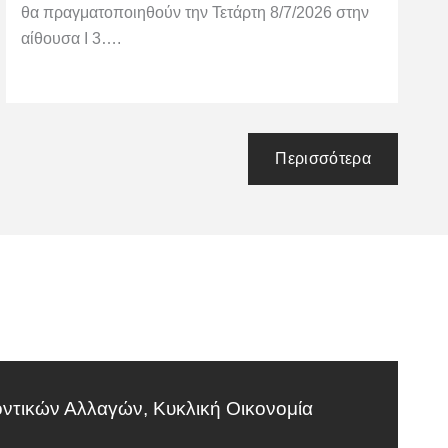
θα πραγματοποιηθούν την Τετάρτη 8/7/2026 στην
αίθουσα Ι 3….
Περισσότερα
οντικών Αλλαγών, Κυκλική Οικονομία