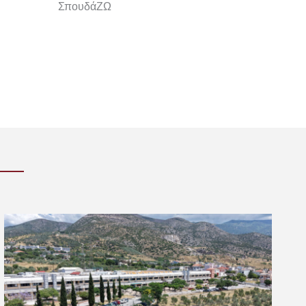
ΣπουδάΖΩ